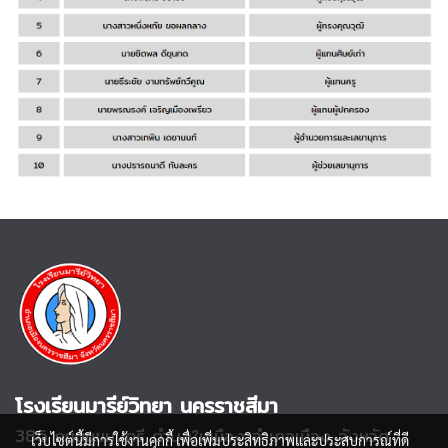
โรงเรียนมารีย์วิทยา นครราชสีมา
386 ถนนมุขมนตรี
ตำบลในเมือง อำเภอเมือง จังหวัด
เว็บไซต์นี้มีการใช้งานคุกกี้ เพื่อเพิ่มประสิทธิภาพและประสบการณ์ที่ดี