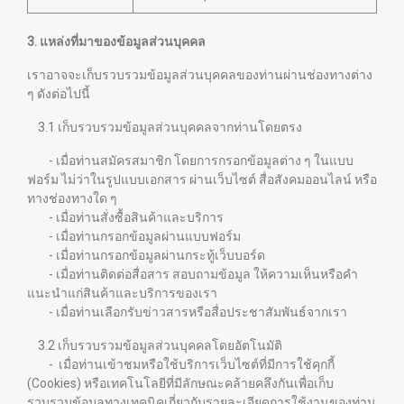
3. แหล่งที่มาของข้อมูลส่วนบุคคล
เราอาจจะเก็บรวบรวมข้อมูลส่วนบุคคลของท่านผ่านช่องทางต่าง
ๆ ดังต่อไปนี้
3.1 เก็บรวบรวมข้อมูลส่วนบุคคลจากท่านโดยตรง
- เมื่อท่านสมัครสมาชิก โดยการกรอกข้อมูลต่าง ๆ ในแบบ
ฟอร์ม ไม่ว่าในรูปแบบเอกสาร ผ่านเว็บไซต์ สื่อสังคมออนไลน์ หรือ
ทางช่องทางใด ๆ
- เมื่อท่านสั่งซื้อสินค้าและบริการ
- เมื่อท่านกรอกข้อมูลผ่านแบบฟอร์ม
- เมื่อท่านกรอกข้อมูลผ่านกระทู้เว็บบอร์ด
- เมื่อท่านติดต่อสื่อสาร สอบถามข้อมูล ให้ความเห็นหรือคำ
แนะนำแก่สินค้าและบริการของเรา
- เมื่อท่านเลือกรับข่าวสารหรือสื่อประชาสัมพันธ์จากเรา
3.2 เก็บรวบรวมข้อมูลส่วนบุคคลโดยอัตโนมัติ
- เมื่อท่านเข้าชมหรือใช้บริการเว็บไซต์ที่มีการใช้คุกกี้
(Cookies) หรือเทคโนโลยีที่มีลักษณะคล้ายคลึงกันเพื่อเก็บ
รวบรวมข้อมูลทางเทคนิคเกี่ยวกับรายละเอียดการใช้งานของท่าน