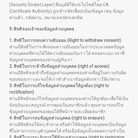
(Security Socket Layer) ที่อนุมัติให้แก่เว็บไซต์โดย CA
(Certificate Authority) ถูกเข้ารหัสเพื่อปกป้องข้อมูล เช่น ข้อมูล
ส่วนตัว , รหัสผ่าน , หมายเลขบัตรเครดิต
9. สิทธิของเจ้าของข้อมูลส่วนบุคคล
1. สิทธิในการถอนความยินยอม (Right to withdraw consent)
ท่านมีสิทธิในการเพิกถอนความยินยอมในการประมวลผลข้อมูล
ส่วนบุคคลที่ท่านได้ให้ความยินยอมกับเรา ได้ ตลอดระยะเวลาที่
ข้อมูลส่วนบุคคลของท่านอยู่กับเรา
2. สิทธิในการเข้าถึงข้อมูลส่วนบุคคล (right of access)
ท่านมีสิทธิขอเข้าถึงข้อมูลส่วนบุคคลของท่านที่อยู่ในความรับผิด
ชอบของเรา และขอให้เราทำสำเนาข้อมูลดังกล่าวให้แก่ท่าน
3. สิทธิในการแก้ไขข้อมูลส่วนบุคคลให้ถูกต้อง (right to
rectification)
ท่านมีสิทธิขอแก้ไขข้อมูลส่วนบุคคลของท่านให้ถูกต้อง เพื่อให้เป็น
ปัจจุบันและสมบูรณ์ หากคุณเป็นสมาชิกแล้ว คุณสามารถแก้ไข
ข้อมูลส่วนบุคคลของคุณได้ที่หน้ารายละเอียดสมาชิก
4. สิทธิในการลบข้อมูลส่วนบุคคล (right to erasure)
ท่านมีสิทธิขอให้ลบ ทำลาย หรือทำให้ข้อมูลส่วนบุคคลเป็นข้อมูล
ที่ไม่สามารถระบุตัวบุคคลได้ หรือเมื่อข้อมูลนั้นหมดความจำเป็น
5. สิทธิในการระงับการใช้ข้อมูลส่วนบุคคล (right to restriction