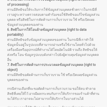
of processing)
ท่านมีสิทธิขอให้ระงับการใช้ข้อมูลส่วนบุคคลชั่วคราวในกรณีที่
เราอยู่ระหว่างตรวจสอบตามคำร้องขอใช้สิทธิขอแก้ไขข้อมูลส่วน
บุคคล หรือสิทธิในการคัดค้านการเก็บรวบรวม ใช้ หรือเปิดเผย
ข้อมูลส่วนบุคคลของท่าน
6. สิทธิในการให้โอนย้ายข้อมูลส่วนบุคคล (right to data
portability)
ท่านมีสิทธิขอรับข้อมูลส่วนบุคคลของท่าน ในกรณีที่เราทำให้
ข้อมูลนั้นอยู่ในรูปแบบที่สามารถอ่านหรือใช้งานโดยทั่วไปด้วย
เครื่องมือหรืออุปกรณ์ที่ทำงานได้โดยอัตโนมัติ รวมถึง สิทธิขอให้
ส่งหรือ โอน ข้อมูลรูปแบบดังกล่าวไปยังผู้ควบคุมข้อมูลส่วนบุคคล
อื่น
7. สิทธิในการคัดค้านการประมวลผลข้อมูลส่วนบุคคล (right to
object)
ท่านมีสิทธิขอคัดค้านการเก็บรวบรวม ใช้ หรือเปิดเผยข้อมูลส่วน
บุคคลของท่าน
กรณีท่านเลือกที่จะขอคัดค้านการเก็บรวบรวม ขอให้ลบ ทำลาย
สิทธิที่เคยให้ไว้ อาจมีผลกระทบกับการให้บริการของร้านค้าที่ท่าน
จะได้รับ เราอาจจะไม่สามารถให้บริการในบางส่วนได้