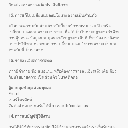
วัตถุประสงค์อย่างเต็มประสิทธิภาพ
12. การแก้ไขเปลี่ยนแปลงนโยบายความเป็นส่วนตัว
นโยบายความเป็นส่วนตัวฉบับนี้อาจมีการปรับปรุงแก้ไขหรือ
เปลี่ยนแปลงตามความเหมาะสมเพื่อให้เป็นไปตามกฎหมายว่าด้วย
การคุ้มครองข้อมูลส่วนบุคคลหรือกฎหมายอื่นที่เกี่ยวข้อง เราจึงขอ
แนะนำให้ท่านตรวจสอบการเปลี่ยนแปลงนโยบายความเป็นส่วน
ตัวฉบับนี้เป็นระยะ ๆ
13. รายละเอียดการติดต่อ
หากมีคำถาม ข้อเสนอแนะ หรือต้องการรายละเอียดเพิ่มเติมเกี่ยว
กับนโยบายความเป็นส่วนตัว โปรดติดต่อ
ผู้ควบคุมข้อมูลส่วนบุคคล
Email :
เบอร์โทรศัพท์ :
ติดต่อผ่านแบบฟอร์มได้ที่
mrv.ac.th/contactus
14. การลบบัญชีผู้ใช้งาน
กรณีที่ผู้ใช้ต้องการลบบัญชีผู้ใช้งาน สามารถแจ้งเราเพื่อร้องขอ