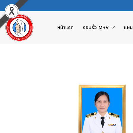
หน้าแรก
รอบรั้ว MRV
แผน