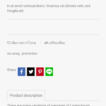
In sit amet vehicula libero. Vivamus vel ultricies velit, sed
fringilla elit.
เพิ่มรายการโปรด
เปรียบเทียบ
หมวดหมู่ :
promotion
Share
Product description
There are many variations of passages of Lorem Ipsum