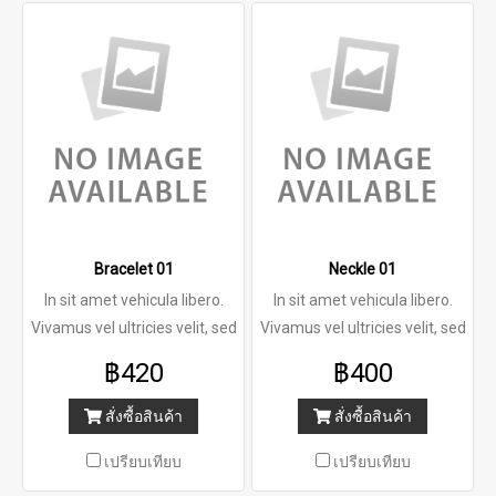
Bracelet 01
Neckle 01
In sit amet vehicula libero.
In sit amet vehicula libero.
Vivamus vel ultricies velit, sed
Vivamus vel ultricies velit, sed
fringilla elit. Vivamus porta
fringilla elit. Vivamus porta
฿420
฿400
accumsan mauris, at
accumsan mauris, at
fermentum dolor consectetur
fermentum dolor consectetur
สั่งซื้อสินค้า
สั่งซื้อสินค้า
et. Nam ornare pulvinar
et. Nam ornare pulvinar
เปรียบเทียบ
เปรียบเทียบ
tincidunt. Mauris luctus at
tincidunt. Mauris luctus at
neque quis lobortis. Donec
neque quis lobortis. Donec